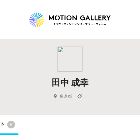
Highlight
人気のプロジェクト
新着プロジェクト
終了間近のプロジェ
田中 成幸
Feature
タグから探す
キュレーターから探す
特集から探す
東京都
Legendary
クト
0
最新達成プロジェクト
調達額が大きいプロジェクト