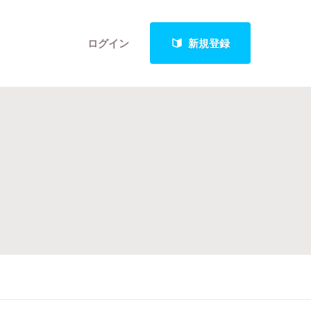
ログイン
新規登録
クト
最新進捗報告から探す