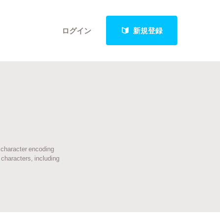
ログイン
新規登録
クト
 character encoding
最新進捗報告から探す
 characters, including