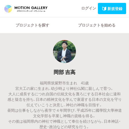
ログイン
新規登録
プロジェクトを探す
プロジェクトを始める
岡部 吉高
福岡県筑紫野市生まれ 41歳
宮大工の家に生まれ、幼少時より神社仏閣に親しんで育つ。
大人に成長するにつれ自国の伝統文化を蔑ろにする日本社会に違和
感と疑念を持ち、日本の精神文化を学んで衰退する日本の文化を守り
伝えていこうと決意し、神社の神職を目指す。
昼間は仕事をしながら夜学で４年間学び、平成25年に國學院大學神道
文化学部を卒業し神職の資格を得る。
その後は福岡県内の神社で神職として奉仕を続けながら、日本神話・
歴史・政治などの研究を行う。