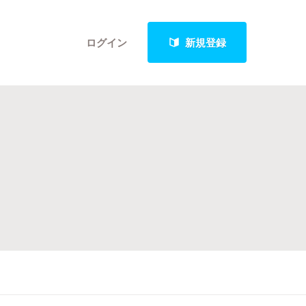
ログイン
新規登録
クト
最新進捗報告から探す