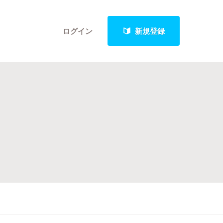
ログイン
新規登録
クト
最新進捗報告から探す