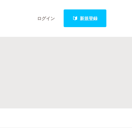
ログイン
新規登録
クト
最新進捗報告から探す