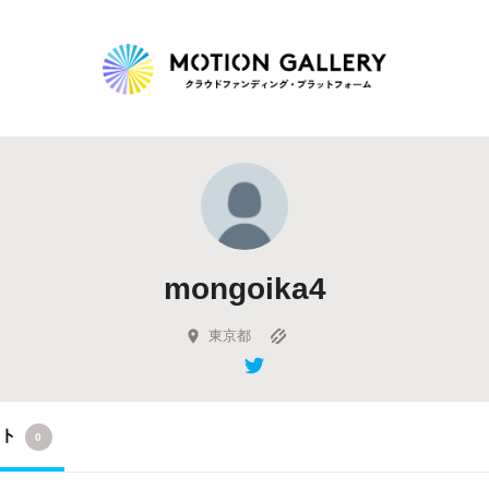
Highlight
人気のプロジェクト
新着プロジェクト
終了間近のプロジェ
mongoika4
Feature
タグから探す
キュレーターから探す
特集から探す
東京都
Legendary
クト
0
最新達成プロジェクト
調達額が大きいプロジェクト