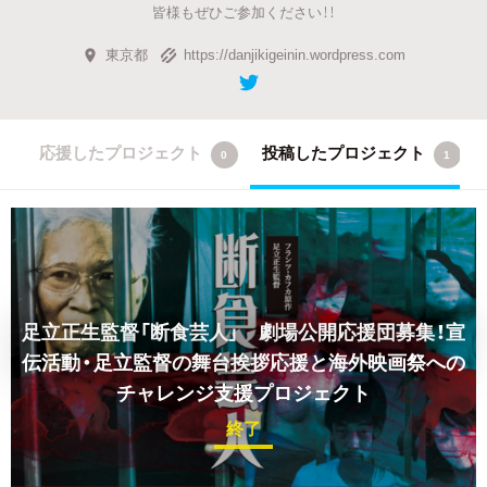
皆様もぜひご参加ください！！
東京都
https://danjikigeinin.wordpress.com
応援したプロジェクト
投稿したプロジェクト
0
1
足立正生監督「断食芸人」 劇場公開応援団募集！宣
伝活動・足立監督の舞台挨拶応援と海外映画祭への
チャレンジ支援プロジェクト
終了