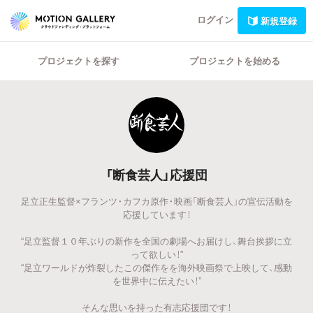
ログイン
新規登録
プロジェクトを探す
プロジェクトを始める
「断食芸人」応援団
足立正生監督×フランツ・カフカ原作・映画「断食芸人」の宣伝活動を
応援しています！
“足立監督１０年ぶりの新作を全国の劇場へお届けし、舞台挨拶に立
って欲しい！”
“足立ワールドが炸裂したこの傑作をを海外映画祭で上映して、感動
を世界中に伝えたい！”
そんな思いを持った有志応援団です！