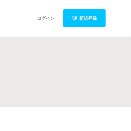
ログイン
新規登録
クト
最新進捗報告から探す