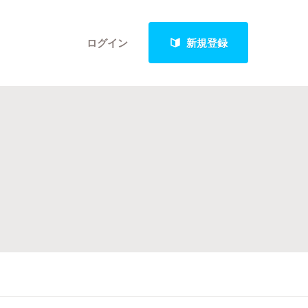
ログイン
新規登録
クト
最新進捗報告から探す