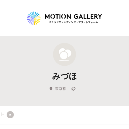
Highlight
人気のプロジェクト
新着プロジェクト
終了間近のプロジェ
みづほ
Feature
タグから探す
キュレーターから探す
特集から探す
東京都
Legendary
クト
0
最新達成プロジェクト
調達額が大きいプロジェクト