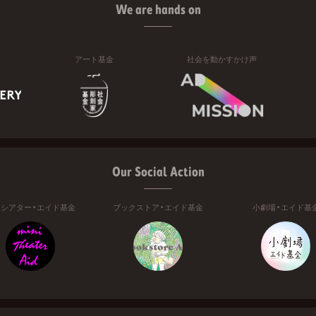
We are hands on
アート基金
社会を動かすかけ声
Our Social Action
ニシアター・エイド基金
ブックストア・エイド基金
小劇場・エイド基