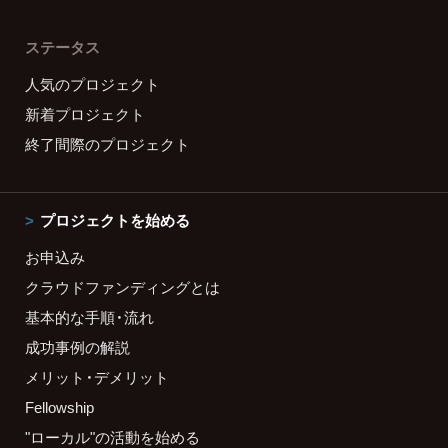
ステータス
人気のプロジェクト
新着プロジェクト
終了間際のプロジェクト
プロジェクトを始める
お申込み
クラウドファンディングとは
基本的な手順・流れ
成功事例の解説
メリット・デメリット
Fellowship
"ローカル"の活動を始める