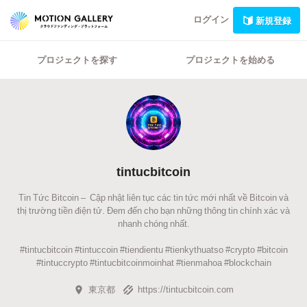
ログイン
新規登録
プロジェクトを探す
プロジェクトを始める
tintucbitcoin
Tin Tức Bitcoin – Cập nhật liên tục các tin tức mới nhất về Bitcoin và
thị trường tiền điện tử. Đem đến cho bạn những thông tin chính xác và
nhanh chóng nhất.
#tintucbitcoin #tintuccoin #tiendientu #tienkythuatso #crypto #bitcoin
#tintuccrypto #tintucbitcoinmoinhat #tienmahoa #blockchain
東京都
https://tintucbitcoin.com