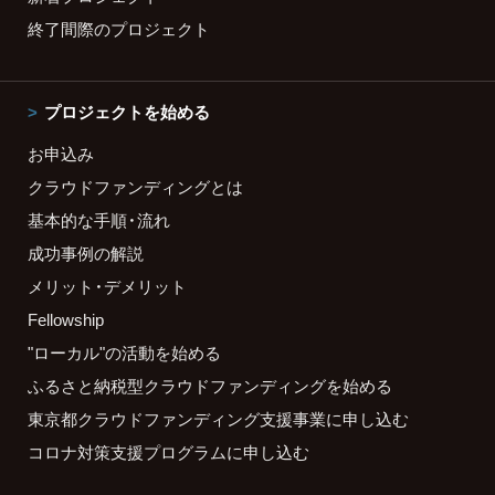
終了間際のプロジェクト
プロジェクトを始める
お申込み
クラウドファンディングとは
基本的な手順・流れ
成功事例の解説
メリット・デメリット
Fellowship
"ローカル"の活動を始める
ふるさと納税型クラウドファンディングを始める
東京都クラウドファンディング支援事業に申し込む
コロナ対策支援プログラムに申し込む