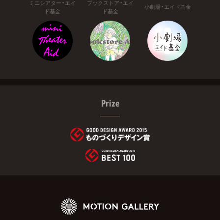
ミニシアター・エイ
ブックストア・エイ
小劇場・エイド基金
ド基金
ド基金
Prize