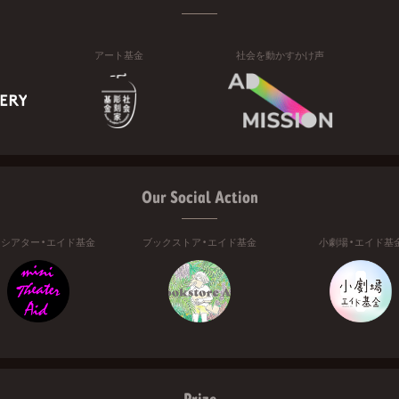
アート基金
社会を動かすかけ声
Our Social Action
ニシアター・エイド基金
ブックストア・エイド基金
小劇場・エイド基