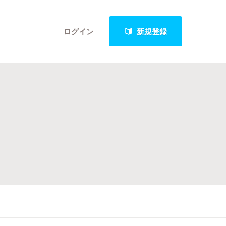
ログイン
新規登録
クト
最新進捗報告から探す