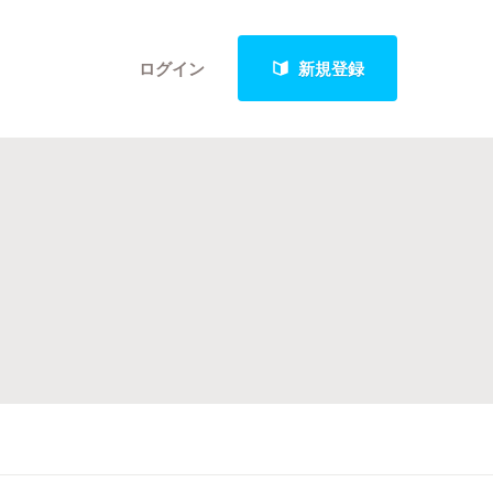
ログイン
新規登録
クト
最新進捗報告から探す