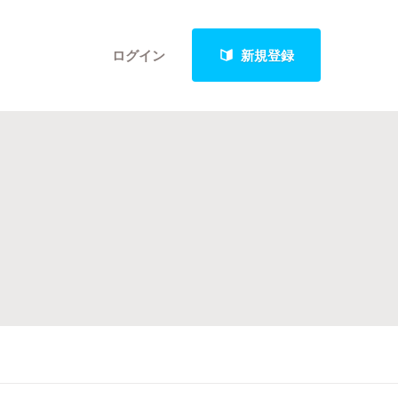
ログイン
新規登録
クト
最新進捗報告から探す