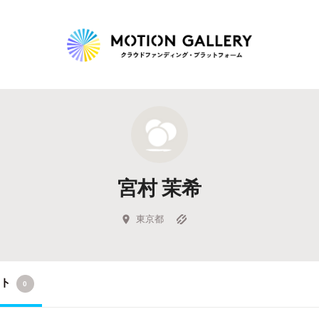
Highlight
人気のプロジェクト
新着プロジェクト
終了間近のプロジェ
宮村 茉希
Feature
タグから探す
キュレーターから探す
特集から探す
東京都
Legendary
クト
0
最新達成プロジェクト
調達額が大きいプロジェクト