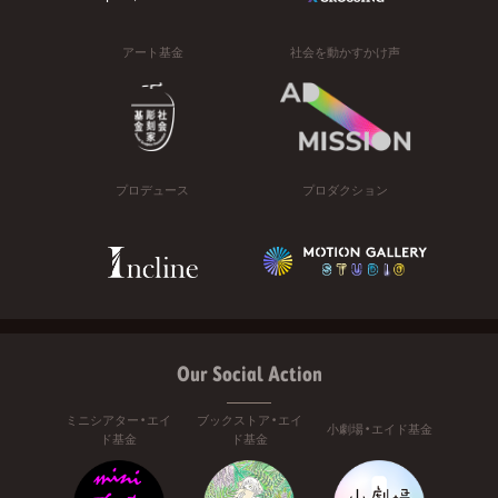
アート基金
社会を動かすかけ声
プロデュース
プロダクション
Our Social Action
ミニシアター・エイ
ブックストア・エイ
小劇場・エイド基金
ド基金
ド基金