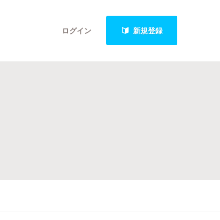
ログイン
新規登録
クト
最新進捗報告から探す