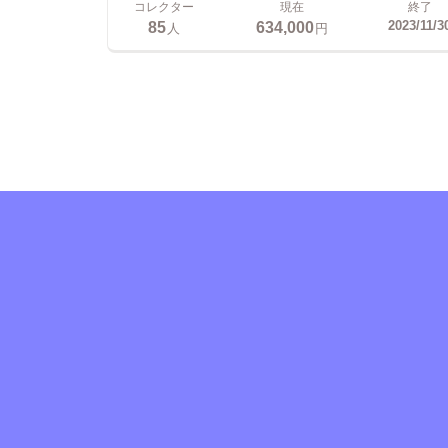
コレクター
現在
終了
85
634,000
2023/11/3
人
円