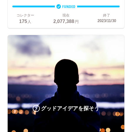
FUNDED
コレクター
現在
終了
175
2,077,388
2023/11/30
人
円
グッドアイデアを探そう