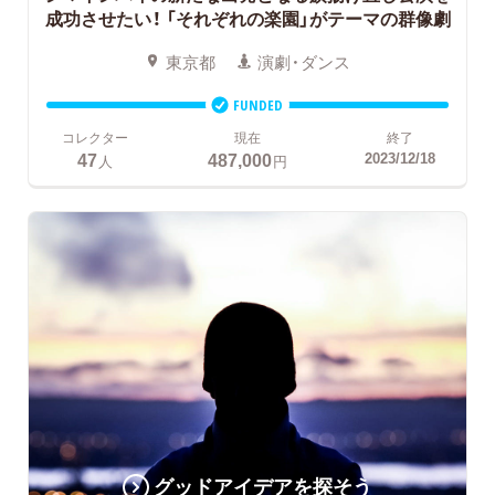
成功させたい！
「それぞれの楽園」がテーマの群像劇
東京都
演劇・ダンス
FUNDED
コレクター
現在
終了
47
487,000
2023/12/18
人
円
グッドアイデアを探そう