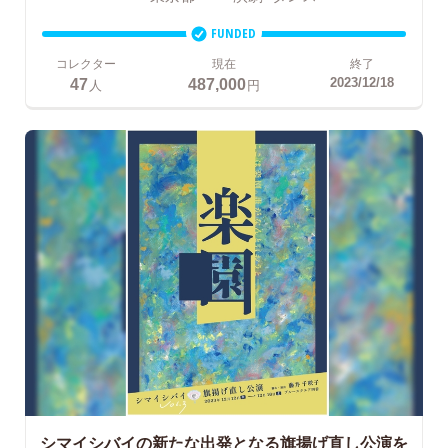
FUNDED
コレクター
現在
終了
47
487,000
2023/12/18
人
円
シマイシバイの新たな出発となる旗揚げ直し公演を