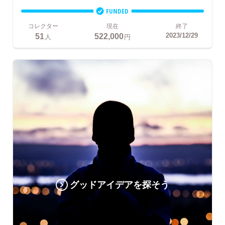
FUNDED
コレクター
現在
終了
51
522,000
2023/12/29
人
円
グッドアイデアを探そう