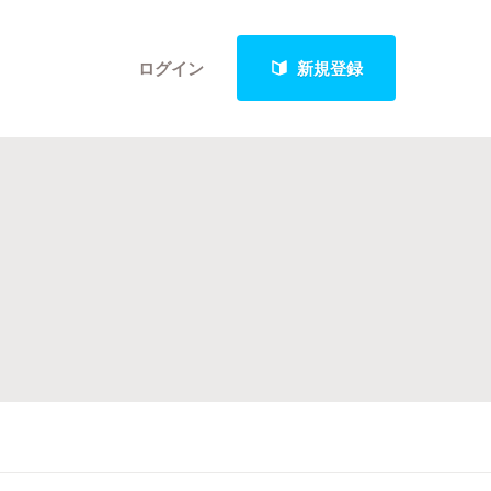
ログイン
新規登録
クト
最新進捗報告から探す