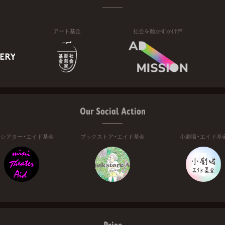
アート基金
社会を動かすかけ声
Our Social Action
ニシアター・エイド基金
ブックストア・エイド基金
小劇場・エイド基