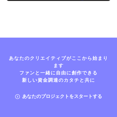
あなたのクリエイティブがここから始まり
ます
ファンと一緒に自由に創作できる
新しい資金調達のカタチと共に
あなたのプロジェクトをスタートする