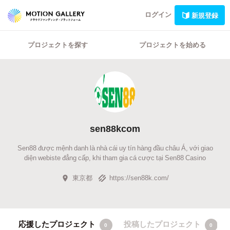
ログイン
新規登録
プロジェクトを探す
プロジェクトを始める
sen88kcom
Sen88 được mệnh danh là nhà cái uy tín hàng đầu châu Á, với giao
diện webiste đẳng cấp, khi tham gia cá cược tại Sen88 Casino
東京都
https://sen88k.com/
応援したプロジェクト
投稿したプロジェクト
0
0