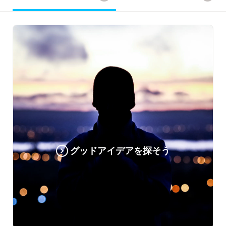
グッドアイデアを探そう