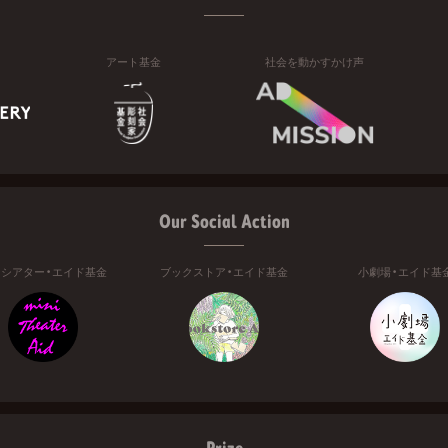
アート基金
社会を動かすかけ声
Our Social Action
ニシアター・エイド基金
ブックストア・エイド基金
小劇場・エイド基