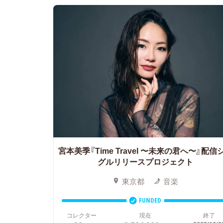
宮本美季『Time Travel 〜未来の君へ〜』配信
グルリリースプロジェクト
東京都
音楽
FUNDED
コレクター
現在
終了