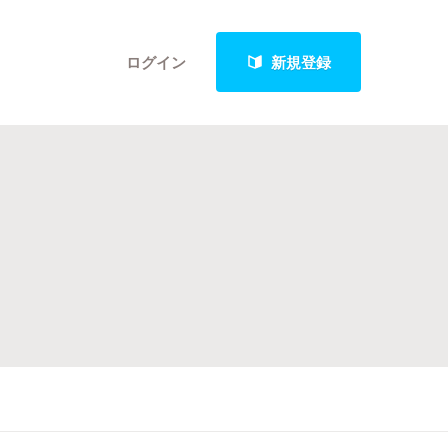
ログイン
新規登録
クト
最新進捗報告から探す