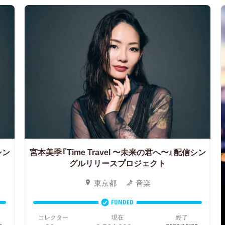
シン
宮本美季『Time Travel 〜未来の君へ〜』配信シン
グルリリースプロジェクト
東京都
音楽
FUNDED
コレクター
現在
終了