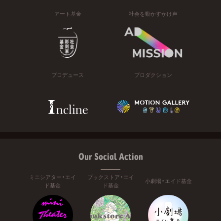
アート基金
社会を動かすかけ声
プロデュース
プロダクション
Our Social Action
ミニシアター・エイ
ブックストア・エイ
小劇場・エイド基金
ド基金
ド基金