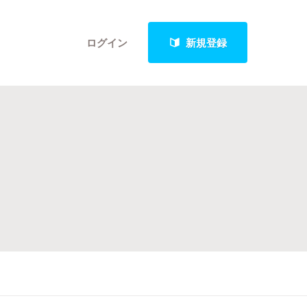
ログイン
新規登録
クト
最新進捗報告から探す