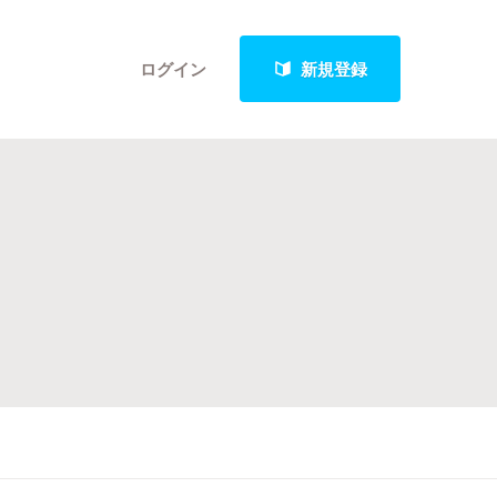
ログイン
新規登録
クト
最新進捗報告から探す