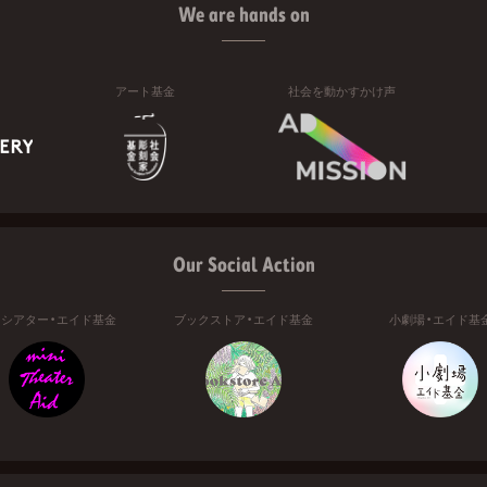
We are hands on
アート基金
社会を動かすかけ声
Our Social Action
ニシアター・エイド基金
ブックストア・エイド基金
小劇場・エイド基