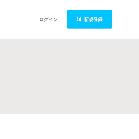
ログイン
新規登録
クト
最新進捗報告から探す