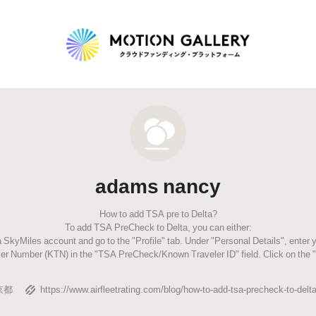
Highlight
人気のプロジェクト
新着プロジェクト
終了間近のプロジェ
adams nancy
Feature
How to add TSA pre to Delta?
タグから探す
キュレーターから探す
特集から探す
To add TSA PreCheck to Delta, you can either:
ta SkyMiles account and go to the "Profile" tab. Under "Personal Details", ente
r Number (KTN) in the "TSA PreCheck/Known Traveler ID" field. Click on the 
Legendary
京都
https://www.airfleetrating.com/blog/how-to-add-tsa-precheck-to-delt
最新達成プロジェクト
調達額が大きいプロジェクト