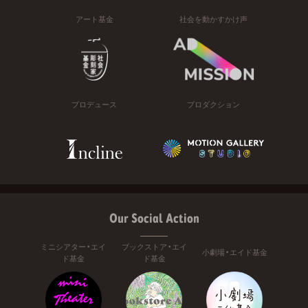
アート基金
社会を動かすかけ声
プロデュース
プロダクション
Our Social Action
ミニシアター・エイ
ブックストア・エイ
小劇場・エイド基金
ド基金
ド基金