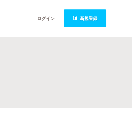
ログイン
新規登録
クト
最新進捗報告から探す