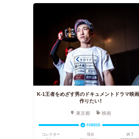
K-1王者をめざす男のドキュメントドラマ映
作りたい！
東京都
映画
FUNDED
コレクター
現在
終了