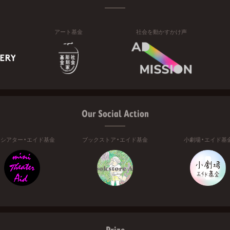
アート基金
社会を動かすかけ声
Our Social Action
ニシアター・エイド基金
ブックストア・エイド基金
小劇場・エイド基