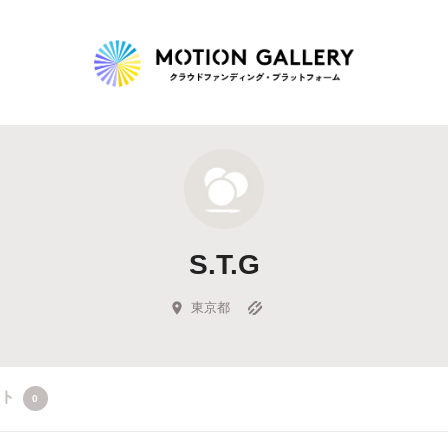
Highlight
人気のプロジェクト
新着プロジェクト
終了間近のプロジェ
S.T.G
Feature
タグから探す
キュレーターから探す
特集から探す
東京都
Legendary
クト
0
最新達成プロジェクト
調達額が大きいプロジェクト