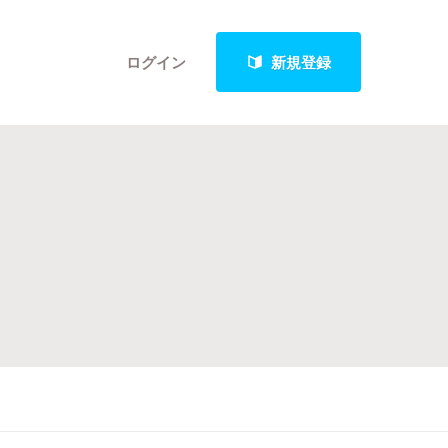
ログイン
新規登録
クト
最新進捗報告から探す