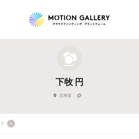
Highlight
人気のプロジェクト
新着プロジェクト
終了間近のプロジェ
下牧 円
Feature
タグから探す
キュレーターから探す
特集から探す
北海道
Legendary
クト
0
最新達成プロジェクト
調達額が大きいプロジェクト