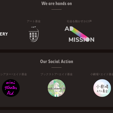
We are hands on
アート基金
社会を動かすかけ声
Our Social Action
ニシアター・エイド基金
ブックストア・エイド基金
小劇場・エイド基