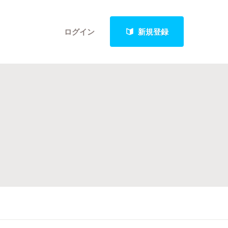
ログイン
新規登録
クト
最新進捗報告から探す