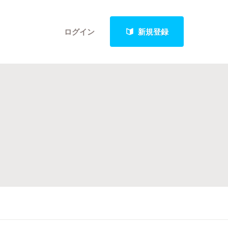
ログイン
新規登録
クト
最新進捗報告から探す