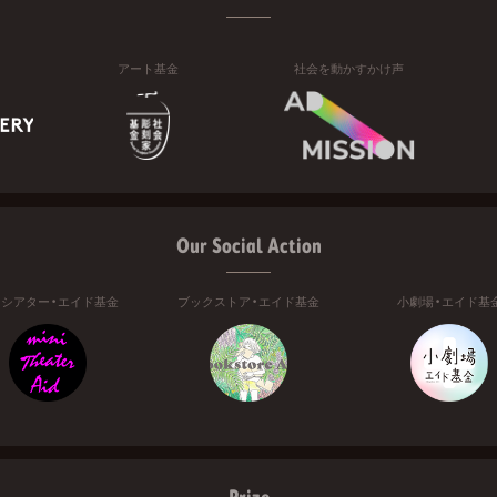
アート基金
社会を動かすかけ声
Our Social Action
ニシアター・エイド基金
ブックストア・エイド基金
小劇場・エイド基