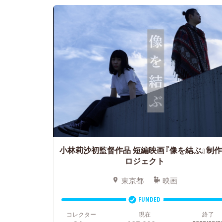
小林莉沙初監督作品
短編映画『像を結ぶ』制
ロジェクト
東京都
映画
FUNDED
コレクター
現在
終了