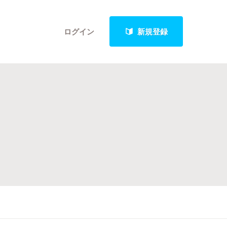
ログイン
新規登録
クト
最新進捗報告から探す