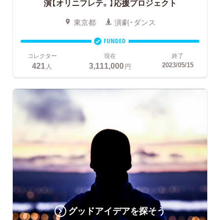
演【オリニフレテ。】応援プロジェクト
東京都
演劇・ダンス
FUNDED
コレクター
現在
終了
421
3,111,000
2023/05/15
人
円
グッドアイデアを探そう