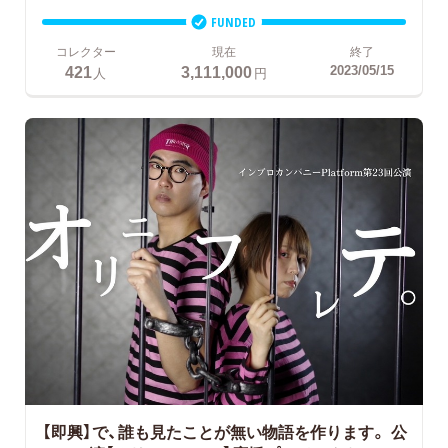
FUNDED
コレクター
現在
終了
421
3,111,000
2023/05/15
人
円
【即興】で、誰も見たことが無い物語を作ります。
公