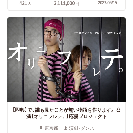
421
3,111,000
2023/05/15
人
円
【即興】で、誰も見たことが無い物語を作ります。
公
演【オリニフレテ。】応援プロジェクト
東京都
演劇・ダンス