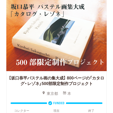
【坂口恭平パステル画の集大成】
800ページの「カタロ
グ・レゾネ」500部限定制作プロジェクト
東京都
本
FUNDED
コレクター
現在
終了