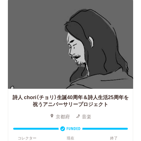
詩人 chori（チョリ）生誕40周年＆詩人生活25周年を
祝うアニバーサリープロジェクト
京都府
音楽
FUNDED
コレクター
現在
終了