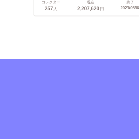
コレクター
現在
終了
257
2,207,620
2023/05/0
人
円