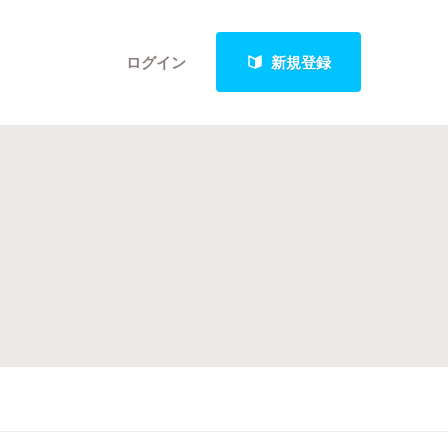
ログイン
新規登録
クト
最新進捗報告から探す