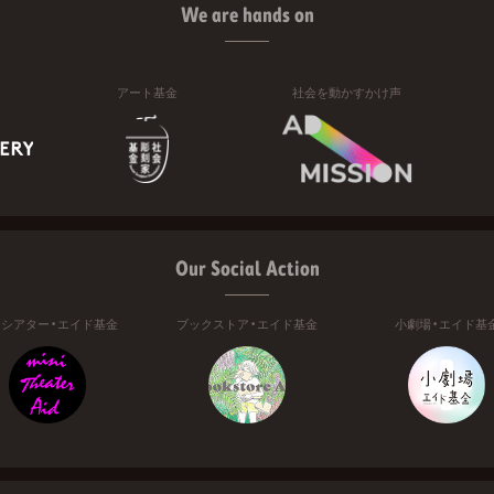
We are hands on
アート基金
社会を動かすかけ声
Our Social Action
ニシアター・エイド基金
ブックストア・エイド基金
小劇場・エイド基