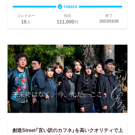
FUNDED
コレクター
現在
終了
18
111,000
2023/03/20
人
円
創造Street「言い訳のカフネ」を高いクオリティで上