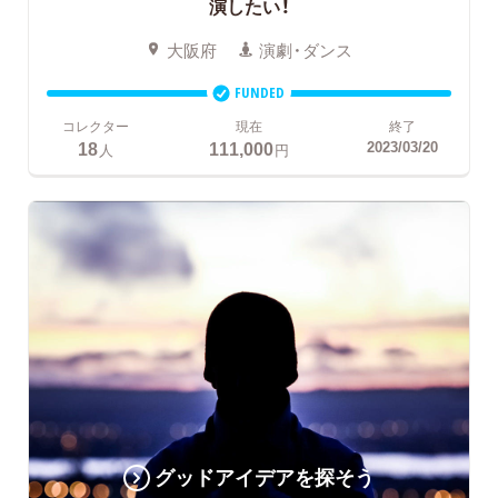
演したい！
大阪府
演劇・ダンス
FUNDED
コレクター
現在
終了
18
111,000
2023/03/20
人
円
グッドアイデアを探そう