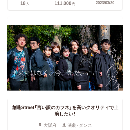
18
111,000
2023/03/20
人
円
創造Street「言い訳のカフネ」を高いクオリティで上
演したい！
大阪府
演劇・ダンス