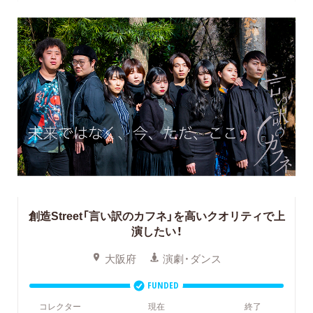
創造Street「言い訳のカフネ」を高いクオリティで上
演したい！
大阪府
演劇・ダンス
FUNDED
コレクター
現在
終了