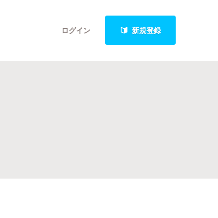
ログイン
新規登録
クト
最新進捗報告から探す