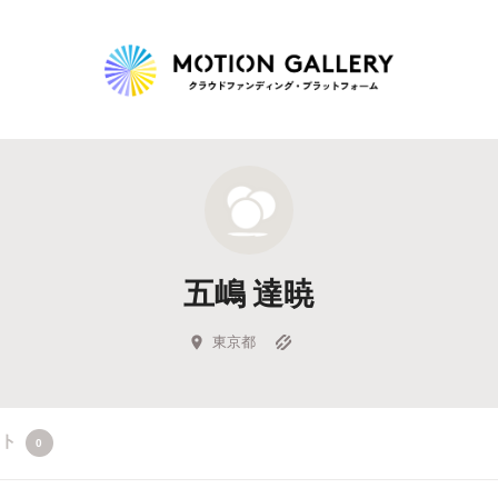
Highlight
人気のプロジェクト
新着プロジェクト
終了間近のプロジェ
五嶋 達暁
Feature
タグから探す
キュレーターから探す
特集から探す
東京都
Legendary
クト
0
最新達成プロジェクト
調達額が大きいプロジェクト