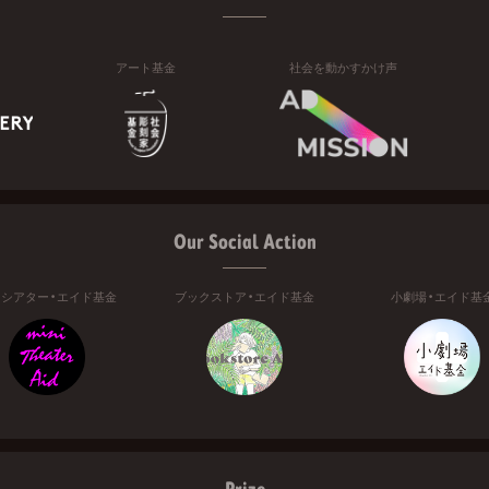
アート基金
社会を動かすかけ声
Our Social Action
ニシアター・エイド基金
ブックストア・エイド基金
小劇場・エイド基