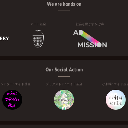
We are hands on
アート基金
社会を動かすかけ声
Our Social Action
ニシアター・エイド基金
ブックストア・エイド基金
小劇場・エイド基