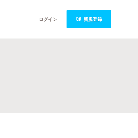
ログイン
新規登録
クト
最新進捗報告から探す