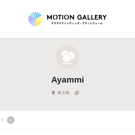
Highlight
人気のプロジェクト
新着プロジェクト
終了間近のプロジェ
Ayammi
Feature
タグから探す
キュレーターから探す
特集から探す
東京都
Legendary
クト
0
最新達成プロジェクト
調達額が大きいプロジェクト