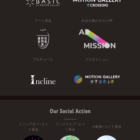
アート基金
社会を動かすかけ声
プロデュース
プロダクション
Our Social Action
ミニシアター・エイ
ブックストア・エイ
小劇場・エイド基金
ド基金
ド基金