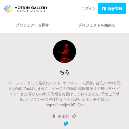
ログイン
新規登録
プロジェクトを探す
プロジェクトを始める
ちろ
ベーシストとして最後のバンド、オゾマシーズ所属。自分がYesと思
えぬ物にYesはしません。ベースの依頼&面識•繋がりの無い方•イベ
ンターさん等からの出演依頼もお受けしておりません、予めご了承
を。オゾマシーズPV【見えたらお終い金玉ナチグロン】
https://t.co/jcsJrFuQkr
東京都