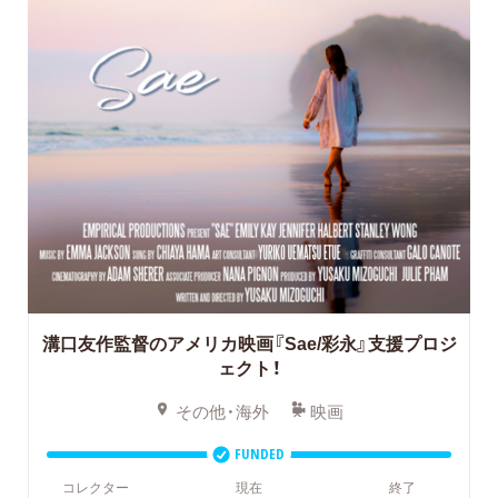
溝口友作監督のアメリカ映画『Sae/彩永』支援プロジ
ェクト！
その他・海外
映画
FUNDED
コレクター
現在
終了