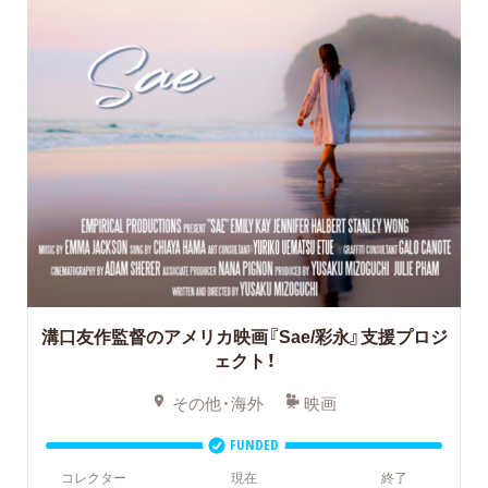
溝口友作監督のアメリカ映画『Sae/彩永』支援プロジ
ェクト！
その他・海外
映画
FUNDED
コレクター
現在
終了