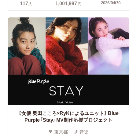
117
1,001,997
2026/04/30
人
円
【女優 奥田こころ×RyKによるユニット】
Blue
Purple『Stay』MV制作応援プロジェクト
東京都
音楽