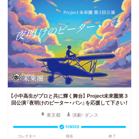
【小中高生がプロと共に輝く舞台】
Project未來圏第３
回公演『夜明けのピーター・パン』を応援して下さい！
東京都
演劇・ダンス
FUNDED
コレクター
現在
終了