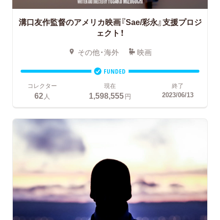
溝口友作監督のアメリカ映画『Sae/彩永』支援プロジ
ェクト！
その他・海外
映画
FUNDED
コレクター
現在
終了
62
1,598,555
2023/06/13
人
円