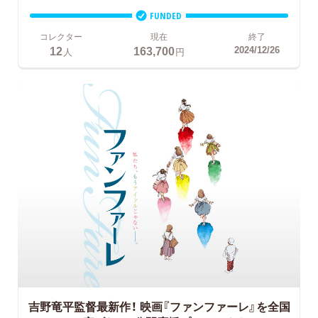
FUNDED
コレクター
現在
終了
12
163,700
2024/12/26
人
円
吉野竜平監督最新作！
映画『ファンファーレ』を全国