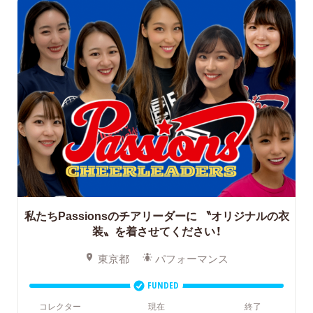
私たちPassionsのチアリーダーに
〝オリジナルの衣
装〟を着させてください！
東京都
パフォーマンス
FUNDED
コレクター
現在
終了