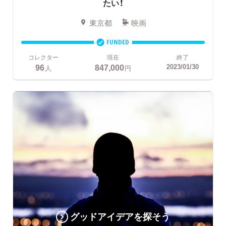
たい！
東京都
映画
FUNDED
コレクター
現在
終了
96
847,000
2023/01/30
人
円
グッドアイデアを探そう