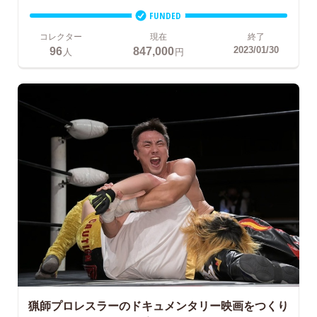
FUNDED
コレクター
現在
終了
96
847,000
2023/01/30
人
円
猟師プロレスラーのドキュメンタリー映画をつくり