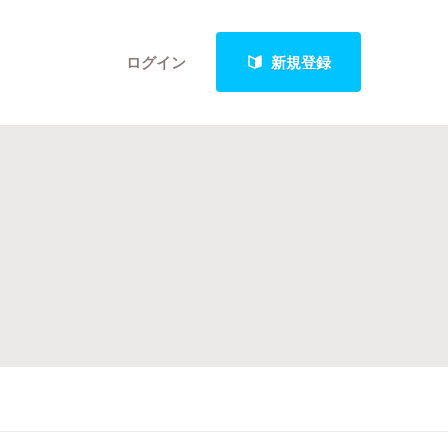
ログイン
新規登録
クト
最新進捗報告から探す