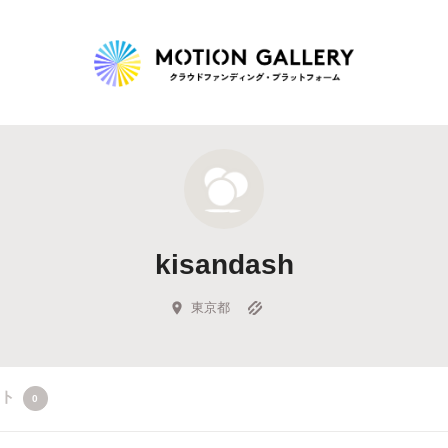
Highlight
人気のプロジェクト
新着プロジェクト
終了間近のプロジェ
kisandash
Feature
タグから探す
キュレーターから探す
特集から探す
東京都
Legendary
クト
0
最新達成プロジェクト
調達額が大きいプロジェクト