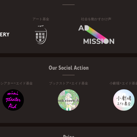
アート基金
社会を動かすかけ声
Our Social Action
ニシアター・エイド基金
ブックストア・エイド基金
小劇場・エイド基