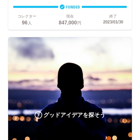
FUNDED
コレクター
現在
終了
96
847,000
2023/01/30
人
円
グッドアイデアを探そう