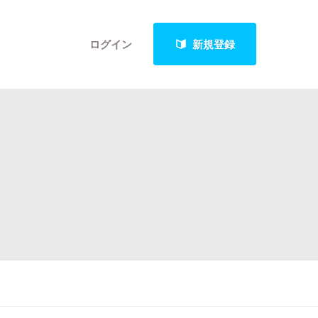
ログイン
新規登録
クト
最新進捗報告から探す