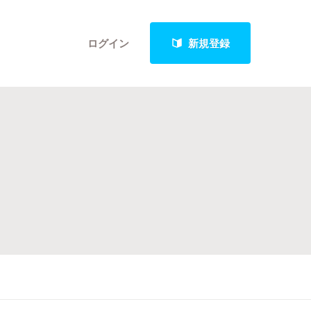
ログイン
新規登録
クト
最新進捗報告から探す